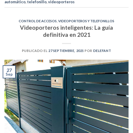
automático
,
telefonillo
,
videoporteros
CONTROL DE ACCESOS
,
VIDEOPORTEROS Y TELEFONILLOS
Videoporteros inteligentes: La guía
definitiva en 2021
PUBLICADO EL
27 SEPTIEMBRE, 2021
POR
DELEFANT
27
Sep