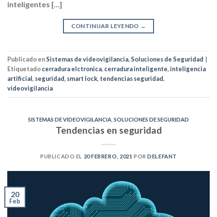
inteligentes […]
CONTINUAR LEYENDO
→
Publicado en
Sistemas de videovigilancia
,
Soluciones de Seguridad
|
Etiquetado
cerradura elctronica
,
cerradura inteligente
,
inteligencia
artificial
,
seguridad
,
smart lock
,
tendencias seguridad
,
videovigilancia
SISTEMAS DE VIDEOVIGILANCIA
,
SOLUCIONES DE SEGURIDAD
Tendencias en seguridad
PUBLICADO EL
20 FEBRERO, 2021
POR
DELEFANT
20
Feb