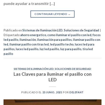
puede ayudar a transmitir […]
CONTINUAR LEYENDO
→
Publicado en
Sistemas de Iluminación LED
,
Soluciones de Seguridad
|
Etiquetado
ahorro energetico
,
como iluminar el pasillo con led
,
focos
led pasillo
,
iluminación
,
iluminación para pasillos
,
iluminar pasillo con
led
,
iluminar pasillo con tiras led
,
led pasillo techo
,
luces led para
pasillos
,
luces led pasillo
,
luz led pasillo
,
luz para pasillo
,
tira led
pasillo
SISTEMAS DE ILUMINACIÓN LED
,
SOLUCIONES DE SEGURIDAD
Las Claves para iluminar el pasillo con
LED
PUBLICADO EL
23 JUNIO, 2021
POR
DELEFANT