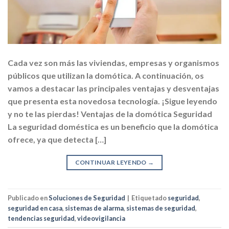
Cada vez son más las viviendas, empresas y organismos
públicos que utilizan la domótica. A continuación, os
vamos a destacar las principales ventajas y desventajas
que presenta esta novedosa tecnología. ¡Sigue leyendo
y no te las pierdas! Ventajas de la domótica Seguridad
La seguridad doméstica es un beneficio que la domótica
ofrece, ya que detecta […]
CONTINUAR LEYENDO
→
Publicado en
Soluciones de Seguridad
|
Etiquetado
seguridad
,
seguridad en casa
,
sistemas de alarma
,
sistemas de seguridad
,
tendencias seguridad
,
videovigilancia