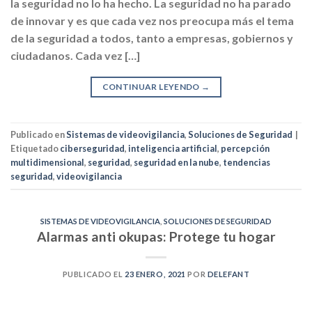
la seguridad no lo ha hecho. La seguridad no ha parado
de innovar y es que cada vez nos preocupa más el tema
de la seguridad a todos, tanto a empresas, gobiernos y
ciudadanos. Cada vez […]
CONTINUAR LEYENDO
→
Publicado en
Sistemas de videovigilancia
,
Soluciones de Seguridad
|
Etiquetado
ciberseguridad
,
inteligencia artificial
,
percepción
multidimensional
,
seguridad
,
seguridad en la nube
,
tendencias
seguridad
,
videovigilancia
SISTEMAS DE VIDEOVIGILANCIA
,
SOLUCIONES DE SEGURIDAD
Alarmas anti okupas: Protege tu hogar
PUBLICADO EL
23 ENERO, 2021
POR
DELEFANT