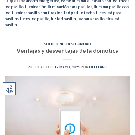
Etiquetado
ahorro energetico
,
como iluminar el pasillo con led
,
focos
led pasillo
,
iluminación
,
iluminación para pasillos
,
iluminar pasillo con
led
,
iluminar pasillo con tiras led
,
led pasillo techo
,
luces led para
pasillos
,
luces led pasillo
,
luz led pasillo
,
luz para pasillo
,
tira led
pasillo
SOLUCIONES DE SEGURIDAD
Ventajas y desventajas de la domótica
PUBLICADO EL
12 MAYO, 2021
POR
DELEFANT
12
May