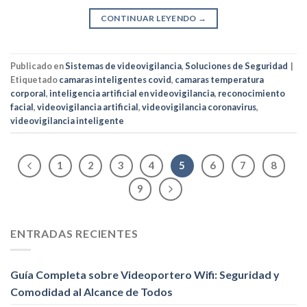
CONTINUAR LEYENDO
→
Publicado en
Sistemas de videovigilancia
,
Soluciones de Seguridad
|
Etiquetado
camaras inteligentes covid
,
camaras temperatura
corporal
,
inteligencia artificial en videovigilancia
,
reconocimiento
facial
,
videovigilancia artificial
,
videovigilancia coronavirus
,
videovigilancia inteligente
1
2
3
4
5
6
7
8
9
ENTRADAS RECIENTES
Guía Completa sobre Videoportero Wifi: Seguridad y
Comodidad al Alcance de Todos