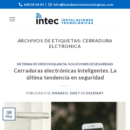
600 54 54 45
|
info@instalacionestecnologicas.com
ARCHIVOS DE ETIQUETAS:
CERRADURA
ELCTRONICA
SISTEMAS DE VIDEOVIGILANCIA
,
SOLUCIONES DE SEGURIDAD
Cerraduras electrónicas inteligentes. La
última tendencia en seguridad
PUBLICADO EL
8 MARZO, 2021
POR
DELEFANT
08
Mar