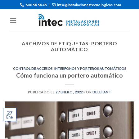
600 54 54 45
|
info@instalacionestecnologicas.com
ARCHIVOS DE ETIQUETAS:
PORTERO
AUTOMÁTICO
CONTROL DE ACCESOS
,
INTERFONOS Y PORTEROS AUTOMÁTICOS
Cómo funciona un portero automático
PUBLICADO EL
27 ENERO, 2022
POR
DELEFANT
27
Ene