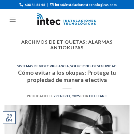
600 54 54 45
|
info@instalacionestecnologicas.com
ARCHIVOS DE ETIQUETAS:
ALARMAS
ANTIOKUPAS
SISTEMAS DE VIDEOVIGILANCIA
,
SOLUCIONES DE SEGURIDAD
Cómo evitar a los okupas: Protege tu
propiedad de manera efectiva
PUBLICADO EL
29 ENERO, 2025
POR
DELEFANT
29
Ene