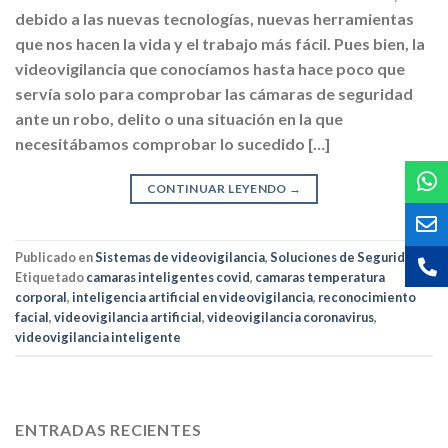
debido a las nuevas tecnologías, nuevas herramientas
que nos hacen la vida y el trabajo más fácil. Pues bien, la
videovigilancia que conocíamos hasta hace poco que
servía solo para comprobar las cámaras de seguridad
ante un robo, delito o una situación en la que
necesitábamos comprobar lo sucedido […]
CONTINUAR LEYENDO
→
Publicado en
Sistemas de videovigilancia
,
Soluciones de Seguridad
|
Etiquetado
camaras inteligentes covid
,
camaras temperatura
corporal
,
inteligencia artificial en videovigilancia
,
reconocimiento
facial
,
videovigilancia artificial
,
videovigilancia coronavirus
,
videovigilancia inteligente
ENTRADAS RECIENTES