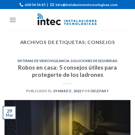
600 54 54 45
|
info@instalacionestecnologicas.com
ARCHIVOS DE ETIQUETAS:
CONSEJOS
SISTEMAS DE VIDEOVIGILANCIA
,
SOLUCIONES DE SEGURIDAD
Robos en casa: 5 consejos útiles para
protegerte de los ladrones
PUBLICADO EL
29 MARZO, 2022
POR
DELEFANT
29
Mar